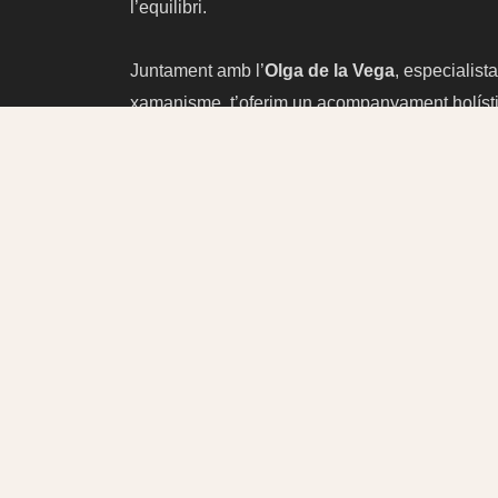
l’equilibri.
Juntament amb l’
Olga de la Vega
, especialist
xamanisme, t’oferim un acompanyament holístic, 
adaptat a les necessitats de cada persona.
Descobreix tot el que podem oferir-te i comença
benestar.