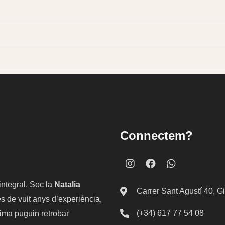
Connectem?
integral. Soc la
Natalia
Carrer Sant Agustí 40, G
s de vuit anys d’experiència,
(+34) 617 77 54 08
nima puguin retrobar