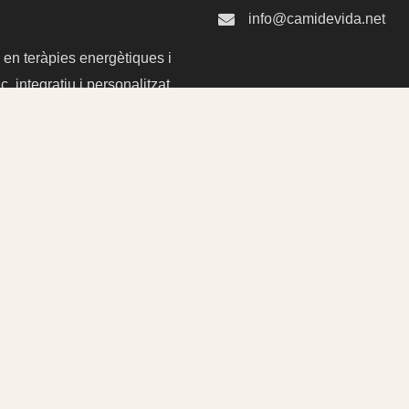
info@camidevida.net
a en teràpies energètiques i
integratiu i personalitzat,
 avui el teu camí cap al