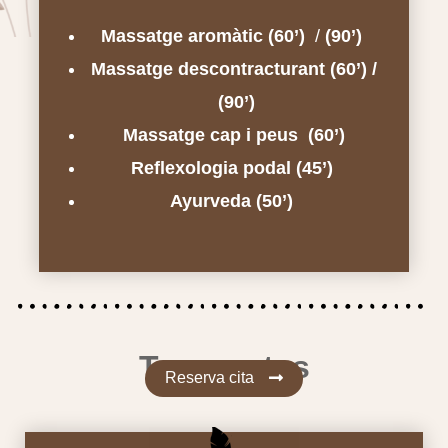
Massatge aromàtic (60’)
/
(90’)
Massatge descontracturant (60’) /
(90’)
Massatge cap i peus
(60’)
Reflexologia podal (45’)
Ayurveda (50’)
Terapeutes
Reserva cita