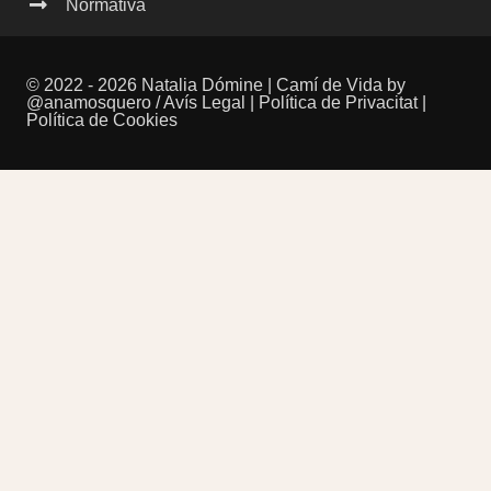
Normativa
© 2022 - 2026 Natalia Dómine | Camí de Vida by
@anamosquero
/
Avís Legal
|
Política de Privacitat
|
Política de Cookies